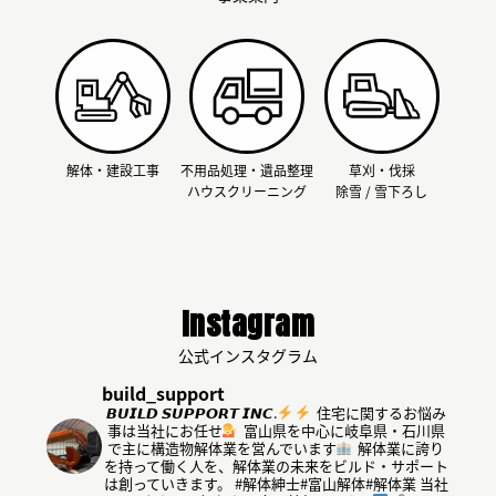
解体・建設工事
不用品処理・遺品整理
草刈・伐採
ハウスクリーニング
除雪 / 雪下ろし
Instagram
公式インスタグラム
build_support
𝘽𝙐𝙄𝙇𝘿 𝙎𝙐𝙋𝙋𝙊𝙍𝙏 𝙄𝙉𝘾.
住宅に関するお悩み
事は当社にお任せ
富山県を中心に岐阜県・石川県
で主に構造物解体業を営んでいます
解体業に誇り
を持って働く人を、解体業の未来をビルド・サポート
は創っていきます。
#解体紳士#富山解体#解体業
当社