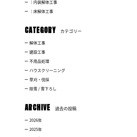
｜内装解体工事
｜床解体工事
CATEGORY
カテゴリー
解体工事
建設工事
不用品処理
ハウスクリーニング
草刈・伐採
除雪 / 雪下ろし
ARCHIVE
過去の投稿
2026
年
2025
年