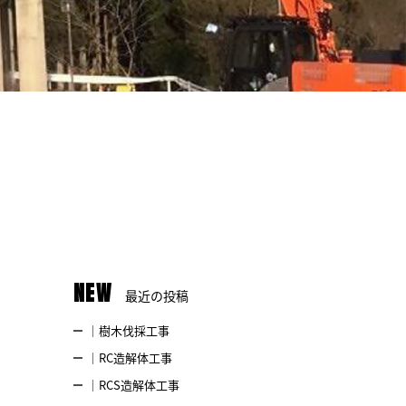
NEW
最近の投稿
｜樹木伐採工事
｜RC造解体工事
｜RCS造解体工事